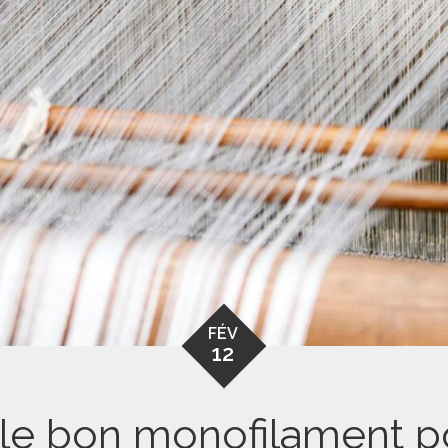
FÉV
12
le bon monofilament p