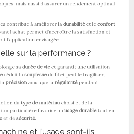
niques, mais aussi d’assurer un rendement optimal
es contribue à améliorer la
durabilité
et le
confort
vant l’achat permet d’accroître la satisfaction et
oit l’application envisagée.
-elle sur la performance ?
olonge sa
durée de vie
et garantit une utilisation
ée
réduit la
souplesse
du fil et peut le fragiliser,
 la
précision
ainsi que la
régularité
pendant
nction du
type de matériau
choisi et de la
tion particulière favorise un
usage durable
tout en
e
et de
sécurité
.
machine et l’usage sont-ils