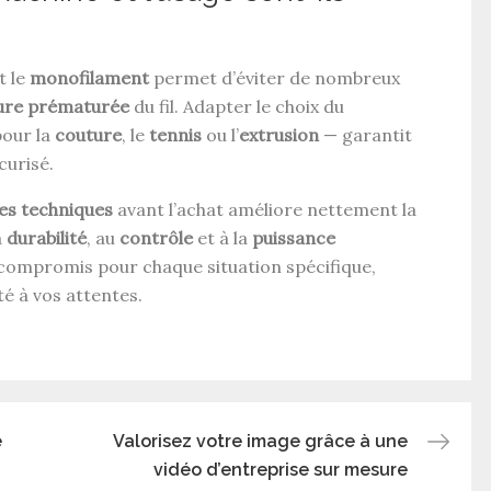
t le
monofilament
permet d’éviter de nombreux
ure prématurée
du fil. Adapter le choix du
pour la
couture
, le
tennis
ou l’
extrusion
— garantit
curisé.
res techniques
avant l’achat améliore nettement la
a
durabilité
, au
contrôle
et à la
puissance
 compromis pour chaque situation spécifique,
é à vos attentes.
e
Valorisez votre image grâce à une
vidéo d’entreprise sur mesure