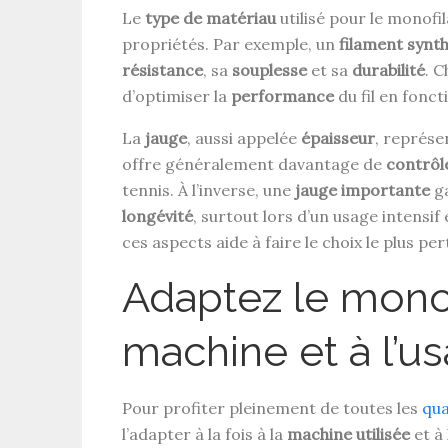
Le
type de matériau
utilisé pour le monofi
propriétés. Par exemple, un
filament synt
résistance
, sa
souplesse
et sa
durabilité
. 
d’optimiser la
performance
du fil en fonct
La
jauge
, aussi appelée
épaisseur
, représe
offre généralement davantage de
contrôl
tennis. À l’inverse, une
jauge importante
ga
longévité
, surtout lors d’un usage intensi
ces aspects aide à faire le choix le plus per
Adaptez le monof
machine et à l’u
Pour profiter pleinement de toutes les
qua
l’adapter à la fois à la
machine utilisée
et à l