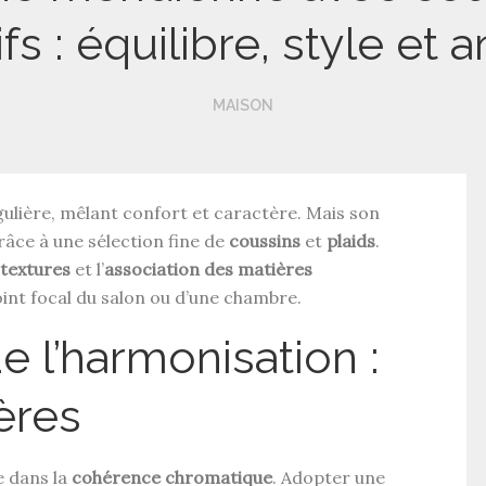
fs : équilibre, style et
MAISON
gulière, mêlant confort et caractère. Mais son
râce à une sélection fine de
coussins
et
plaids
.
 textures
et l’
association des matières
int focal du salon ou d’une chambre.
 l’harmonisation :
ères
e dans la
cohérence chromatique
. Adopter une