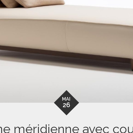
MAI
26
e méridienne avec cous