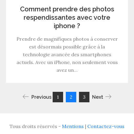
Comment prendre des photos
respendissantes avec votre
iphone ?
Prendre de magnifiques photos à conserver
est désormais possible grâce à la
technologie avancée des smartphones
actuels. Avec un iPhone, non seulement vous
avez un…
Pagination
1
2
3
Previous
Next
des
Tous droits réservés -
Mentions
|
Contactez-vous
publications